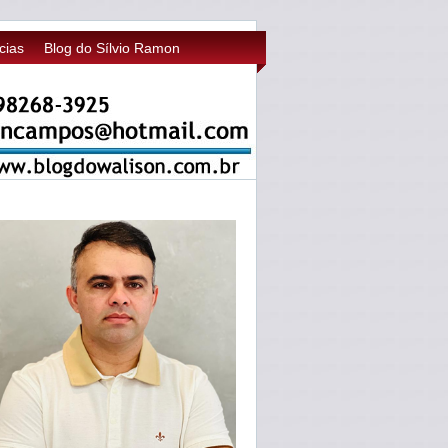
cias
Blog do Sílvio Ramon