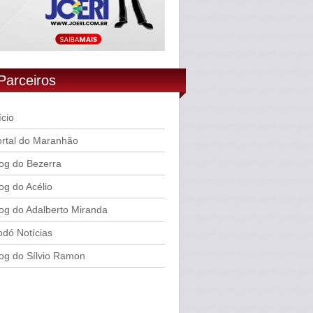
Parceiros
ício
rtal do Maranhão
og do Bezerra
og do Acélio
og do Adalberto Miranda
dó Notícias
og do Sílvio Ramon