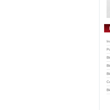
In
Po
Bl
Bl
Bl
Co
Bl