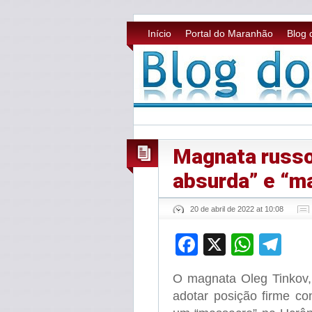
Início
Portal do Maranhão
Blog 
Magnata russo
absurda” e “m
20 de abril de 2022 at 10:08
Facebook
X
What
Te
O magnata Oleg Tinkov,
adotar posição firme con