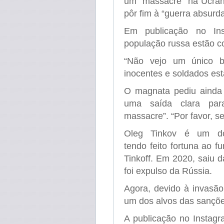
um “massacre” na Ucrân
pôr fim à “guerra absurda
Em publicação no In
população russa estão co
“Não vejo um único be
inocentes e soldados es
O magnata pediu ainda a
uma saída clara par
massacre”. “Por favor, s
Oleg Tinkov é um do
tendo feito fortuna ao f
Tinkoff. Em 2020, saiu 
foi expulso da Rússia.
Agora, devido à invasão 
um dos alvos das sançõe
A publicação no Instagra