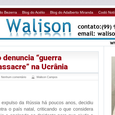
do Bezerra
Blog do Acélio
Blog do Adalberto Miranda
Codó Notí
 denuncia “guerra
assacre” na Ucrânia
Nenhum comentário
Walison Campos
sApp
legram
 expulso da Rússia há poucos anos, decidiu
tra o país natal, criticando o que considera