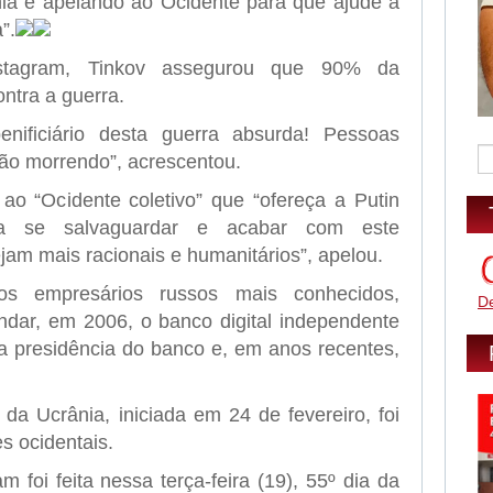
ia e apelando ao Ocidente para que ajude a
”.
stagram, Tinkov assegurou que 90% da
ntra a guerra.
nificiário desta guerra absurda! Pessoas
tão morrendo”, acrescentou.
o “Ocidente coletivo” que “ofereça a Putin
a se salvaguardar e acabar com este
ejam mais racionais e humanitários”, apelou.
s empresários russos mais conhecidos,
D
undar, em 2006, o banco digital independente
da presidência do banco e, em anos recentes,
da Ucrânia, iniciada em 24 de fevereiro, foi
s ocidentais.
m foi feita nessa terça-feira (19), 55º dia da