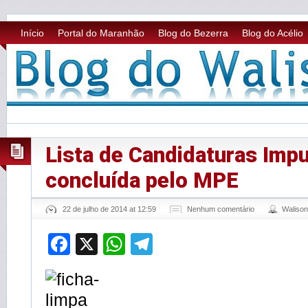
Início
Portal do Maranhão
Blog do Bezerra
Blog do Acélio
Lista de Candidaturas Imp
concluída pelo MPE
22 de julho de 2014 at 12:59
Nenhum comentário
Waliso
Facebook
X
WhatsApp
Telegram