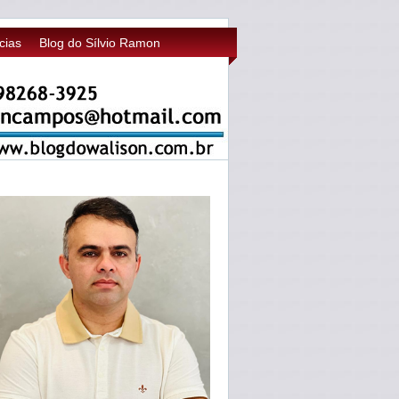
cias
Blog do Sílvio Ramon