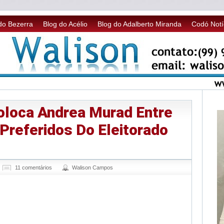
do Bezerra
Blog do Acélio
Blog do Adalberto Miranda
Codó Notí
Coloca Andrea Murad Entre
Preferidos Do Eleitorado
11 comentários
Walison Campos
sApp
legram