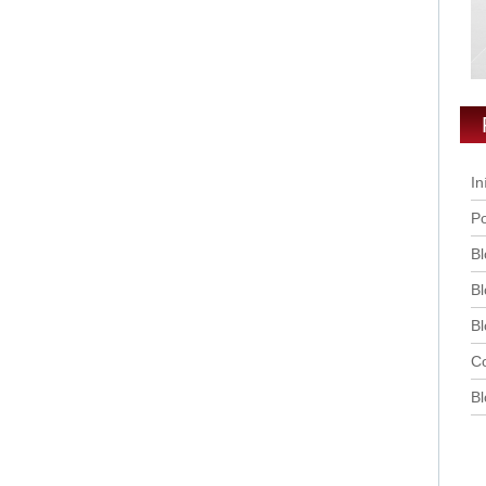
In
Po
Bl
Bl
Bl
Co
Bl