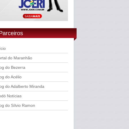
Parceiros
ício
rtal do Maranhão
og do Bezerra
og do Acélio
og do Adalberto Miranda
dó Notícias
og do Sílvio Ramon