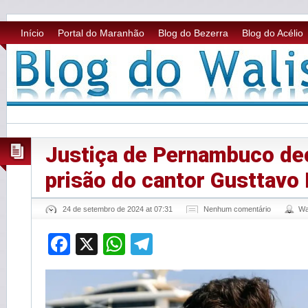
Início
Portal do Maranhão
Blog do Bezerra
Blog do Acélio
Justiça de Pernambuco de
prisão do cantor Gusttavo
24 de setembro de 2024 at 07:31
Nenhum comentário
Wa
Facebook
X
WhatsApp
Telegram