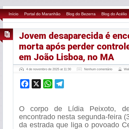
Início
Portal do Maranhão
Blog do Bezerra
Blog do Acélio
Jovem desaparecida é enc
morta após perder control
em João Lisboa, no MA
4 de novembro de 2025 at 11:30
Nenhum comentário
Wal
Facebook
X
WhatsApp
Telegram
O corpo de Lídia Peixoto, d
encontrado nesta segunda-feira 
da estrada que liga o povoado C