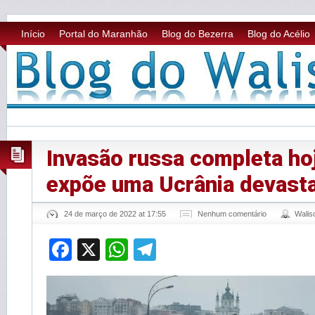
Início
Portal do Maranhão
Blog do Bezerra
Blog do Acélio
Invasão russa completa ho
expõe uma Ucrânia devast
24 de março de 2022 at 17:55
Nenhum comentário
Wali
Facebook
X
WhatsApp
Telegram