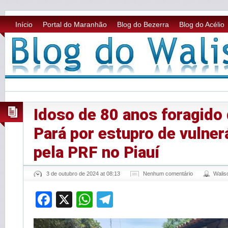
Início
Portal do Maranhão
Blog do Bezerra
Blog do Acélio
Idoso de 80 anos foragido 
Pará por estupro de vulner
pela PRF no Piauí
3 de outubro de 2024 at 08:13
Nenhum comentário
Wali
Facebook
X
WhatsApp
Telegram