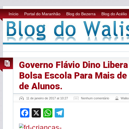
Início
Portal do Maranhão
Blog do Bezerra
Blog do Acélio
Governo Flávio Dino Liber
Bolsa Escola Para Mais de
de Alunos.
11 de janeiro de 2017 at 10:27
Nenhum comentário
Wali
Facebook
X
WhatsApp
Telegram