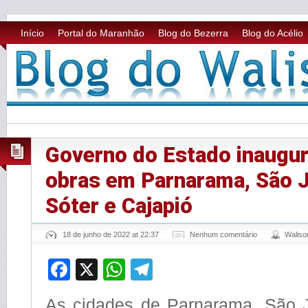
Início
Portal do Maranhão
Blog do Bezerra
Blog do Acélio
Governo do Estado inaugur
obras em Parnarama, São 
Sóter e Cajapió
18 de junho de 2022 at 22:37
Nenhum comentário
Walis
Facebook
X
WhatsApp
Telegram
As cidades de Parnarama, São 