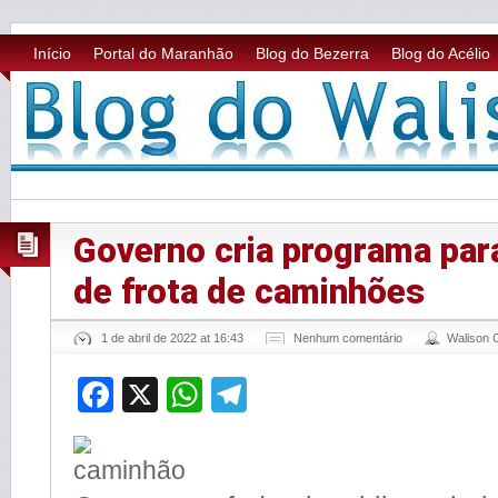
Início
Portal do Maranhão
Blog do Bezerra
Blog do Acélio
Governo cria programa par
de frota de caminhões
1 de abril de 2022 at 16:43
Nenhum comentário
Walison
Facebook
X
WhatsApp
Telegram