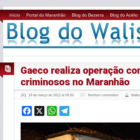
Início
Portal do Maranhão
Blog do Bezerra
Blog do Acélio
Gaeco realiza operação co
criminosos no Maranhão
18 de março de 2022 at 09:50
Nenhum comentário
Wali
Facebook
X
WhatsApp
Telegram