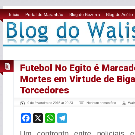
Início
Portal do Maranhão
Blog do Bezerra
Blog do Acélio
Futebol No Egito é Marcad
Mortes em Virtude de Biga
Torcedores
9 de fevereiro de 2015 at 20:23
Nenhum comentário
Wal
Facebook
X
WhatsApp
Telegram
Um confronto entre policiais 