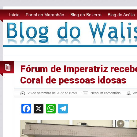
Início
Portal do Maranhão
Blog do Bezerra
Blog do Acélio
Fórum de Imperatriz recebe
Coral de pessoas idosas
28 de setembro de 2022 at 15:59
Nenhum comentário
Wa
Facebook
X
WhatsApp
Telegram