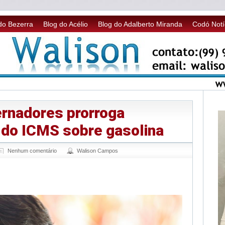
do Bezerra
Blog do Acélio
Blog do Adalberto Miranda
Codó Notí
rnadores prorroga
do ICMS sobre gasolina
Nenhum comentário
Walison Campos
sApp
legram