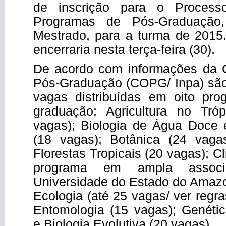
de inscrição para o Process
Programas de Pós-Graduação
Mestrado, para a turma de 2015.
encerraria nesta terça-feira (30).
De acordo com informações da 
Pós-Graduação (COPG/ Inpa) são
vagas distribuídas em oito pr
graduação: Agricultura no Tró
vagas); Biologia de Água Doce e
(18 vagas); Botânica (24 vaga
Florestas Tropicais (20 vagas); C
programa em ampla assoc
Universidade do Estado do Amazo
Ecologia (até 25 vagas/ ver regr
Entomologia (15 vagas); Genéti
e Biologia Evolutiva (20 vagas).