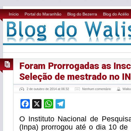
Início
Portal do Maranhão
Blog do Bezerra
Blog do Acélio
Foram Prorrogadas as Insc
Seleção de mestrado no I
2 de outubro de 2014 at 06:32
Nenhum comentário
Wali
Facebook
X
WhatsApp
Telegram
O Instituto Nacional de Pesqui
(Inpa) prorrogou até o dia 10 de