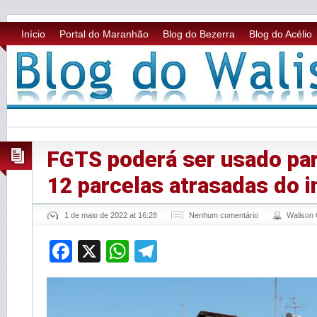
Início
Portal do Maranhão
Blog do Bezerra
Blog do Acélio
FGTS poderá ser usado par
12 parcelas atrasadas do 
1 de maio de 2022 at 16:28
Nenhum comentário
Walison
Facebook
X
WhatsApp
Telegram