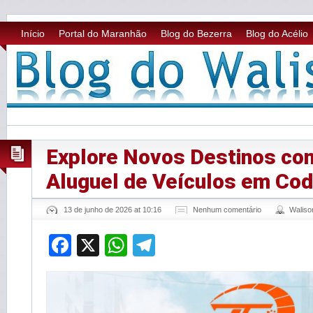
Início
Portal do Maranhão
Blog do Bezerra
Blog do Acélio
Explore Novos Destinos c
Aluguel de Veículos em Co
13 de junho de 2026 at 10:16
Nenhum comentário
Walis
Facebook
X
WhatsApp
Telegram