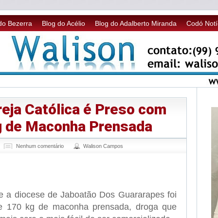
do Bezerra
Blog do Acélio
Blog do Adalberto Miranda
Codó Notí
reja Católica é Preso com
g de Maconha Prensada
Nenhum comentário
Walison Campos
sApp
legram
e a diocese de Jaboatão Dos Guararapes foi
de 170 kg de maconha prensada, droga que