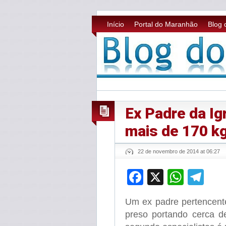
Início
Portal do Maranhão
Blog 
Ex Padre da Ig
mais de 170 k
22 de novembro de 2014 at 06:27
Facebook
X
What
Te
Um ex padre pertencent
preso portando cerca 