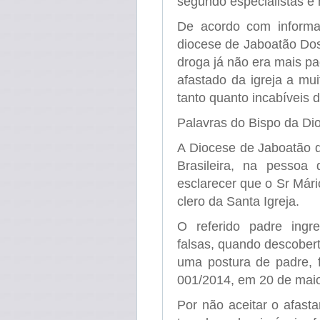
segundo especialistas é 
De acordo com informa
diocese de Jaboatão Do
droga já não era mais pa
afastado da igreja a m
tanto quanto incabíveis d
Palavras do Bispo da Di
A Diocese de Jaboatão d
Brasileira, na pesso
esclarecer que o Sr Már
clero da Santa Igreja.
O referido padre ingr
falsas, quando descober
uma postura de padre, f
001/2014, em 20 de mai
Por não aceitar o afast