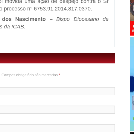
foi movida uma ação de despejo contra o Sr
do processo n° 6753.91.2014.817.0370.
 dos Nascimento –
Bispo Diocesano de
s da ICAB.
o. Campos obrigatório são marcados
*