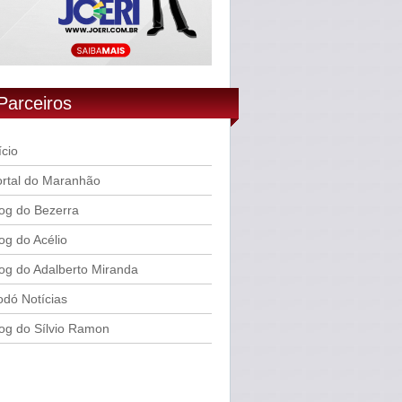
Parceiros
ício
rtal do Maranhão
og do Bezerra
og do Acélio
og do Adalberto Miranda
dó Notícias
og do Sílvio Ramon