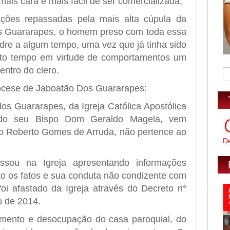
mais cara e mais fácil de ser comercializada,
ções repassadas pela mais alta cúpula da
s Guararapes, o homem preso com toda essa
dre a algum tempo, uma vez que já tinha sido
uito tempo em virtude de comportamentos um
entro do clero.
ocese de Jaboatão Dos Guararapes:
os Guararapes, da Igreja Católica Apostólica
a do seu Bispo Dom Geraldo Magela, vem
io Roberto Gomes de Arruda, não pertence ao
D
essou na Igreja apresentando informações
to os fatos e sua conduta não condizente com
oi afastado da Igreja através do Decreto n°
o de 2014.
amento e desocupação do casa paroquial, do