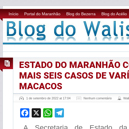
Início
Portal do Maranhão
Blog do Bezerra
Blog do Acélio
ESTADO DO MARANHÃO 
MAIS SEIS CASOS DE VAR
MACACOS
1 de setembro de 2022 at 17:04
Nenhum comentário
Wal
Facebook
X
WhatsApp
Telegram
A Secretaria de Estado d