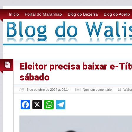
Início
Portal do Maranhão
Blog do Bezerra
Blog do Acélio
Eleitor precisa baixar e-Tí
sábado
5 de outubro de 2024 at 09:14
Nenhum comentário
Wali
Facebook
X
WhatsApp
Telegram