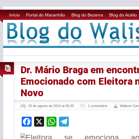
Início
Portal do Maranhão
Blog do Bezerra
Blog do Acélio
Dr. Mário Braga em encont
Emocionado com Eleitora 
Novo
25 de agosto de 2014 at 06:35
1 comentário
Walison Ca
Facebook
X
WhatsApp
Telegram