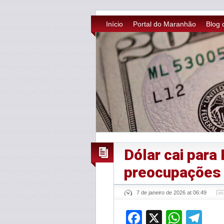
Início
Portal do Maranhão
Blog 
Dólar cai para
preocupações
7 de janeiro de 2026 at 06:49
Facebook
X
What
Te