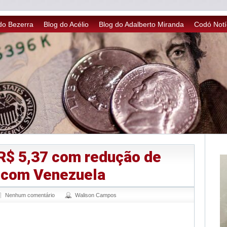
do Bezerra
Blog do Acélio
Blog do Adalberto Miranda
Codó Notí
 R$ 5,37 com redução de
 com Venezuela
Nenhum comentário
Walison Campos
sApp
legram