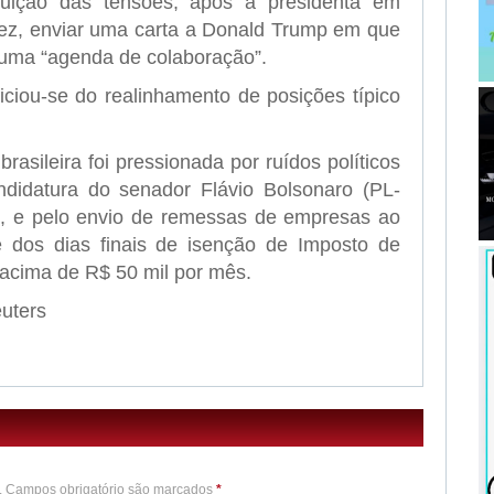
nuição das tensões, após a presidenta em
uez, enviar uma carta a Donald Trump em que
a uma “agenda de colaboração”.
iciou-se do realinhamento de posições típico
sileira foi pressionada por ruídos políticos
ndidatura do senador Flávio Bolsonaro (PL-
6, e pelo envio de remessas de empresas ao
se dos dias finais de isenção de Imposto de
acima de R$ 50 mil por mês.
uters
o. Campos obrigatório são marcados
*