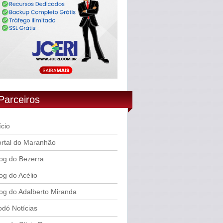
Parceiros
ício
rtal do Maranhão
og do Bezerra
og do Acélio
og do Adalberto Miranda
dó Notícias