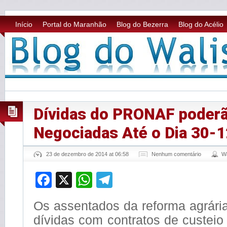
Início
Portal do Maranhão
Blog do Bezerra
Blog do Acélio
Dívidas do PRONAF poderã
Negociadas Até o Dia 30-
23 de dezembro de 2014 at 06:58
Nenhum comentário
W
Facebook
X
WhatsApp
Telegram
Os assentados da reforma agrári
dívidas com contratos de custeio