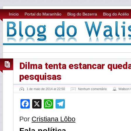
Início
Portal do Maranhão
Blog do Bezerra
Blog do Acélio
Dilma tenta estancar qued
pesquisas
1 de maio de 2014 at 22:50
Nenhum comentário
Walison
Facebook
X
WhatsApp
Telegram
P
or
Cristiana Lôbo