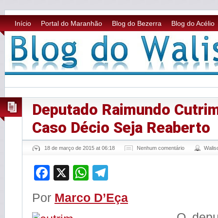
Início
Portal do Maranhão
Blog do Bezerra
Blog do Acélio
Deputado Raimundo Cutrim
Caso Décio Seja Reaberto
18 de março de 2015 at 06:18
Nenhum comentário
Wali
Facebook
X
WhatsApp
Telegram
Por
Marco D’Eça
O depu