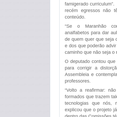
famigerado curriculum”.
recém egressos não t
conteúdo.
“Se o Maranhão conti
analfabetos para dar aul
de quem quer que seja 
e dos que poderão advir
caminho que não seja o m
O deputado contou que r
para corrigir a distor
Assembleia e contempla
professores.
“Volto a reafirmar: nã
formados que trazem ta
tecnologias que nós, 
explicou que o projeto já
dentro das Comissões téc