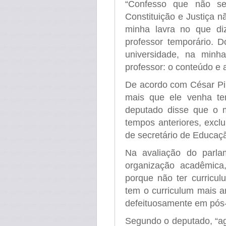
“Confesso que não s
Constituição e Justiça 
minha lavra no que di
professor temporário. 
universidade, na min
professor: o conteúdo e a
De acordo com César Pir
mais que ele venha ter
deputado disse que o
tempos anteriores, excl
de secretário de Educação
Na avaliação do parl
organização acadêmica,
porque não ter curricul
tem o curriculum mais an
defeituosamente em pós
Segundo o deputado, “ag