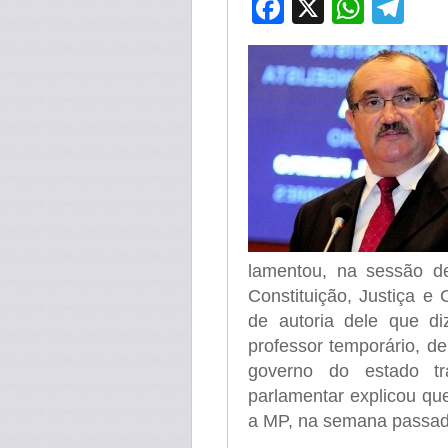
Facebook
X
What
Te
lamentou, na sessão de
Constituição, Justiça 
de autoria dele que di
professor temporário, d
governo do estado tr
parlamentar explicou qu
a MP, na semana passad