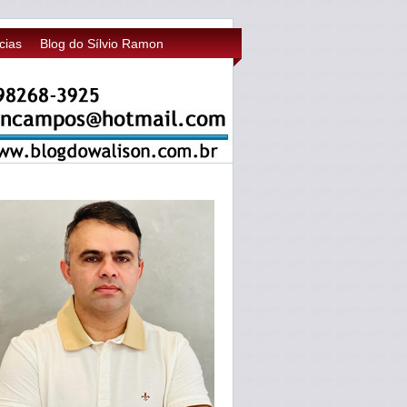
cias
Blog do Sílvio Ramon