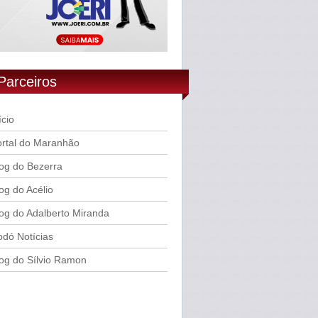
Parceiros
ício
rtal do Maranhão
og do Bezerra
og do Acélio
og do Adalberto Miranda
dó Notícias
og do Sílvio Ramon