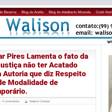
do Bezerra
Blog do Acélio
Blog do Adalberto Miranda
Codó Notí
r Pires Lamenta o fato da
ustiça não ter Acatado
 Autoria que diz Respeito
de Modalidade de
porário.
4 comentários
Walison Campos