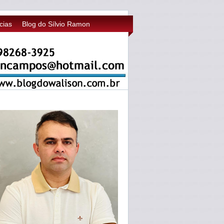
cias
Blog do Sílvio Ramon