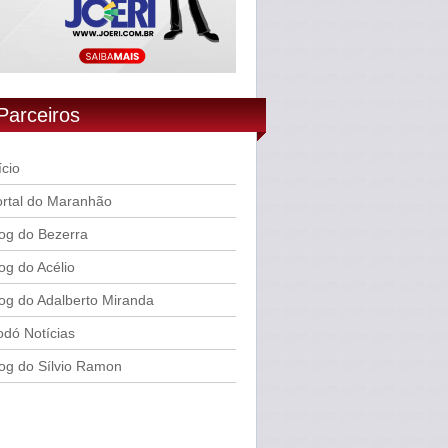
Parceiros
ício
rtal do Maranhão
og do Bezerra
og do Acélio
og do Adalberto Miranda
dó Notícias
og do Sílvio Ramon