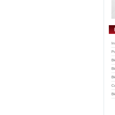
In
Po
Bl
Bl
Bl
Co
Bl