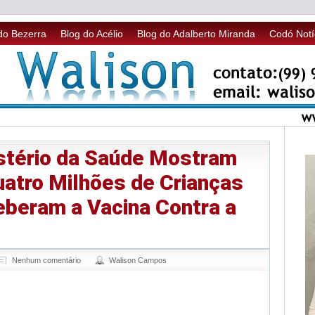
do Bezerra
Blog do Acélio
Blog do Adalberto Miranda
Codó Notí
stério da Saúde Mostram
uatro Milhões de Crianças
eberam a Vacina Contra a
Nenhum comentário
Walison Campos
sApp
legram