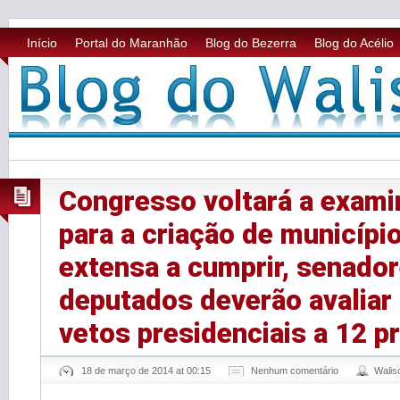
Início
Portal do Maranhão
Blog do Bezerra
Blog do Acélio
Congresso voltará a exami
para a criação de municíp
extensa a cumprir, senador
deputados deverão avalia
vetos presidenciais a 12 p
18 de março de 2014 at 00:15
Nenhum comentário
Wali