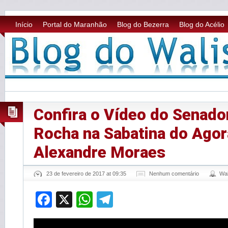
Início
Portal do Maranhão
Blog do Bezerra
Blog do Acélio
Confira o Vídeo do Senado
Rocha na Sabatina do Agor
Alexandre Moraes
23 de fevereiro de 2017 at 09:35
Nenhum comentário
Wa
Facebook
X
WhatsApp
Telegram