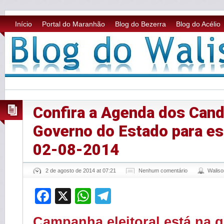
Início
Portal do Maranhão
Blog do Bezerra
Blog do Acélio
Confira a Agenda dos Cand
Governo do Estado para e
02-08-2014
2 de agosto de 2014 at 07:21
Nenhum comentário
Walis
Facebook
X
WhatsApp
Telegram
Campanha eleitoral está na q