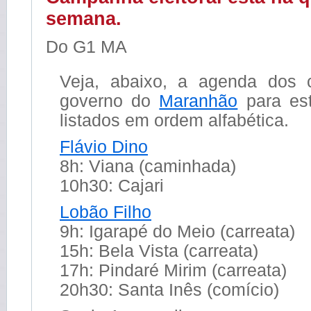
semana.
Do G1 MA
Veja, abaixo, a agenda dos 
governo do
Maranhão
para est
listados em ordem alfabética.
Flávio Dino
8h: Viana (caminhada)
10h30: Cajari
Lobão Filho
9h: Igarapé do Meio (carreata)
15h: Bela Vista (carreata)
17h: Pindaré Mirim (carreata)
20h30: Santa Inês (comício)