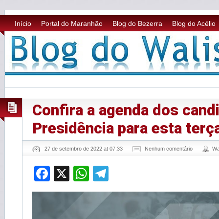
Início
Portal do Maranhão
Blog do Bezerra
Blog do Acélio
Confira a agenda dos cand
Presidência para esta terç
27 de setembro de 2022 at 07:33
Nenhum comentário
Wa
Facebook
X
WhatsApp
Telegram