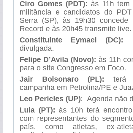
Ciro Gomes (PDT):
às 11h tem 
militância e candidatos do PD
Serra (SP), às 19h30 concede 
Record e às 20h45 transmite live.
Constituinte Eymael (DC):
A
divulgada.
Felipe D’Avila (Novo):
às 11h con
para o site Congresso em Foco.
Jair Bolsonaro (PL):
terá a
campanha em Petrolina/PE e Juaz
Leo Pericles (UP)
: Agenda não d
Lula (PT):
às 10h terá encontr
com representantes do segment
país, como atletas, ex-atleta