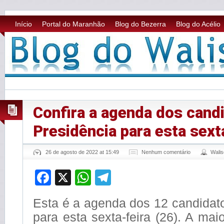
Início
Portal do Maranhão
Blog do Bezerra
Blog do Acélio
Confira a agenda dos cand
Presidência para esta sext
26 de agosto de 2022 at 15:49
Nenhum comentário
Wali
Facebook
X
WhatsApp
Telegram
Esta é a agenda dos 12 candidat
para esta sexta-feira (26). A mai