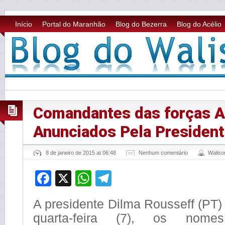
Início
Portal do Maranhão
Blog do Bezerra
Blog do Acélio
Comandantes das forças 
Anunciados Pela President
8 de janeiro de 2015 at 06:48
Nenhum comentário
Walis
Facebook
X
WhatsApp
Telegram
A presidente Dilma Rousseff (PT)
quarta-feira (7), os nom