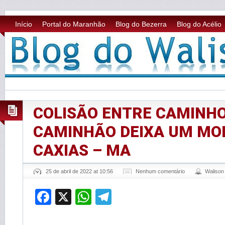
Início
Portal do Maranhão
Blog do Bezerra
Blog do Acélio
COLISÃO ENTRE CAMINHO
CAMINHÃO DEIXA UM MO
CAXIAS – MA
25 de abril de 2022 at 10:56
Nenhum comentário
Waliso
Facebook
X
WhatsApp
Telegram