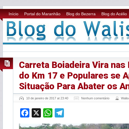
Início
Portal do Maranhão
Blog do Bezerra
Blog do Acélio
Carreta Boiadeira Vira nas
do Km 17 e Populares se A
Situação Para Abater os A
10 de janeiro de 2017 at 23:40
Nenhum comentário
Wali
Facebook
X
WhatsApp
Telegram