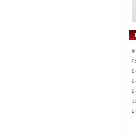
In
Po
Bl
Bl
Bl
Co
Bl