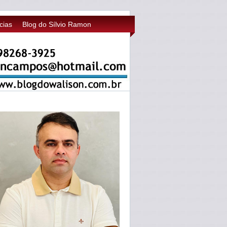
cias
Blog do Sílvio Ramon