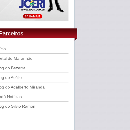
Parceiros
ício
rtal do Maranhão
og do Bezerra
og do Acélio
og do Adalberto Miranda
dó Notícias
og do Sílvio Ramon