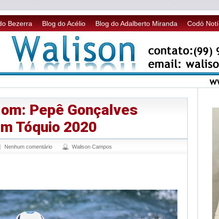
do Bezerra
Blog do Acélio
Blog do Adalberto Miranda
Codó Notí
lom: Pepê Gonçalves
em Tóquio 2020
Nenhum comentário
Walison Campos
sApp
legram