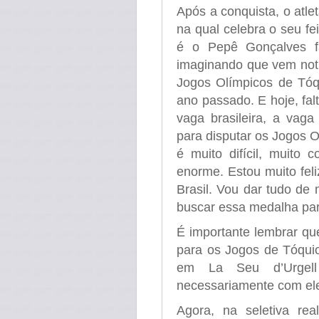
Após a conquista, o atl
na qual celebra o seu fe
é o Pepê Gonçalves fa
imaginando que vem notíc
Jogos Olímpicos de Tóqu
ano passado. E hoje, fal
vaga brasileira, a vag
para disputar os Jogos O
é muito difícil, muito 
enorme. Estou muito fel
Brasil. Vou dar tudo de
buscar essa medalha par
É importante lembrar qu
para os Jogos de Tóqui
em La Seu d’Urgell
necessariamente com el
Agora, na seletiva re