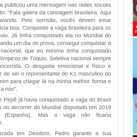
eta publicou uma mensagem nas redes sociais
ito: “Fala galera da canoagem brasileira. Aqui
lando. Pelo sorrisão, vocês devem estar
ia boa. Conquistei a vaga brasileira para os
io. Já tinha conquistado ela no Mundial do
tando um dia de prova, consegui conquistar a
a nacional, que eu mesmo tinha conquistado
límpicos de Tóquio. Seletiva nacional sempre
concorrida. O desgaste emocional e físico é
iz de ser o representante do K1 masculino do
 mim para chegar lá na minha melhor forma e
a nós”.
e Pepê já havia conquistado a vaga do Brasil
o no decorrer do Mundial disputado em 2019
 (Espanha). Mas a vaga não ficaria
e.
alizada em Deodoro, Pedro garante a sua