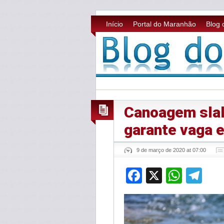
Início
Portal do Maranhão
Blog 
Canoagem sla
garante vaga 
9 de março de 2020 at 07:00
Facebook
X
What
Te