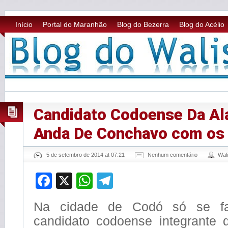
Início
Portal do Maranhão
Blog do Bezerra
Blog do Acélio
Candidato Codoense Da Al
Anda De Conchavo com os
5 de setembro de 2014 at 07:21
Nenhum comentário
Wal
Facebook
X
WhatsApp
Telegram
Na cidade de Codó só se fa
candidato codoense integrante 