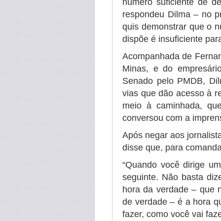
número suficiente de d
respondeu Dilma – no pr
quis demonstrar que o n
dispõe é insuficiente pa
Acompanhada de Fernand
Minas, e do empresári
Senado pelo PMDB, Dilm
vias que dão acesso à r
meio à caminhada, que 
conversou com a impren
Após negar aos jornalist
disse que, para comandar
“Quando você dirige um
seguinte. Não basta diz
hora da verdade – que 
de verdade – é a hora q
fazer, como você vai faze