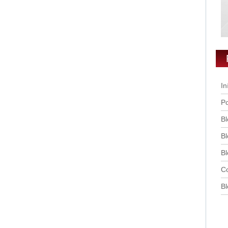
In
Po
Bl
Bl
Bl
Co
Bl