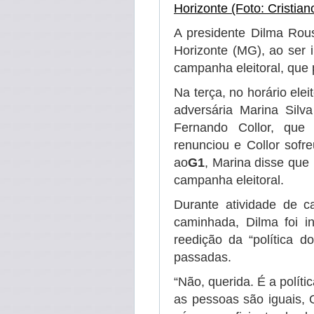
A presidente Dilma Rous
Horizonte (MG), ao ser 
campanha eleitoral, que p
Na terça, no horário ele
adversária Marina Silv
Fernando Collor, que
renunciou e Collor sofr
ao
G1
, Marina disse que
campanha eleitoral.
Durante atividade de c
caminhada, Dilma foi i
reedição da “política 
passadas.
“Não, querida. É a polít
as pessoas são iguais,