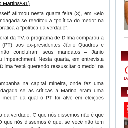
seff afirmou nesta quarta-feira (3), em Belo
indagada se reeditou a “política do medo” na
ratica a “política da verdade”.
itoral da TV, o programa de Dilma comparou a
a (PT) aos ex-presidentes Jânio Quadros e
 não concluíram seus mandatos – Jânio
eu impeachment. Nesta quarta, em entrevista
 Dilma “está querendo ressuscitar o medo” na
D
ampanha na capital mineira, onde fez uma
ndagada se as críticas a Marina eram uma
do medo” da qual o PT foi alvo em eleições
ica da verdade. O que nós dissemos não é que
 O que nós dissemos é que, se você não tem