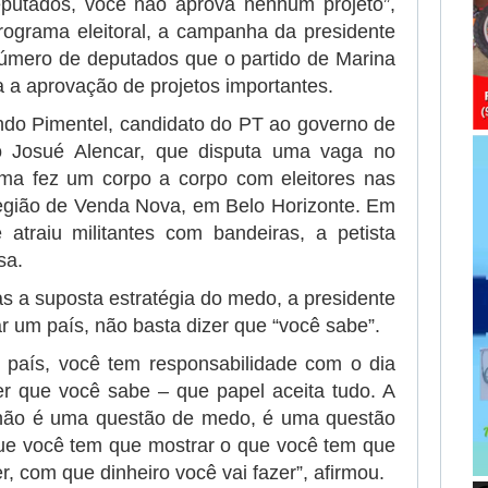
eputados, você não aprova nenhum projeto”,
ograma eleitoral, a campanha da presidente
úmero de deputados que o partido de Marina
ra a aprovação de projetos importantes.
o Pimentel, candidato do PT ao governo de
o Josué Alencar, que disputa uma vaga no
a fez um corpo a corpo com eleitores nas
egião de Venda Nova, em Belo Horizonte. Em
atraiu militantes com bandeiras, a petista
sa.
as a suposta estratégia do medo, a presidente
 um país, não basta dizer que “você sabe”.
 país, você tem responsabilidade com o dia
er que você sabe – que papel aceita tudo. A
não é uma questão de medo, é uma questão
ue você tem que mostrar o que você tem que
r, com que dinheiro você vai fazer”, afirmou.