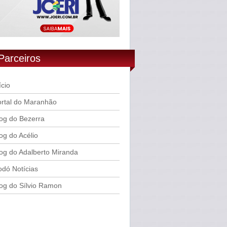
Parceiros
ício
rtal do Maranhão
og do Bezerra
og do Acélio
og do Adalberto Miranda
dó Notícias
og do Sílvio Ramon