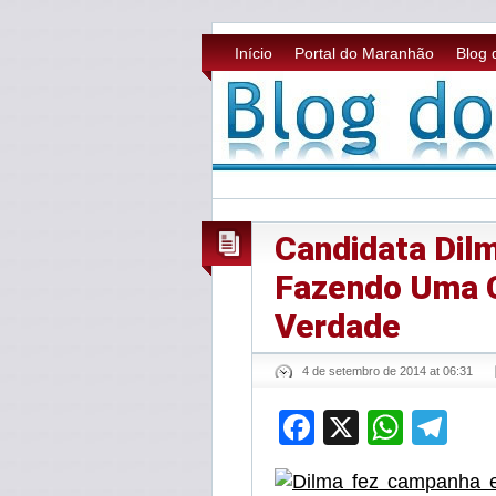
Início
Portal do Maranhão
Blog 
Candidata Dil
Fazendo Uma 
Verdade
4 de setembro de 2014 at 06:31
Facebook
X
What
Te