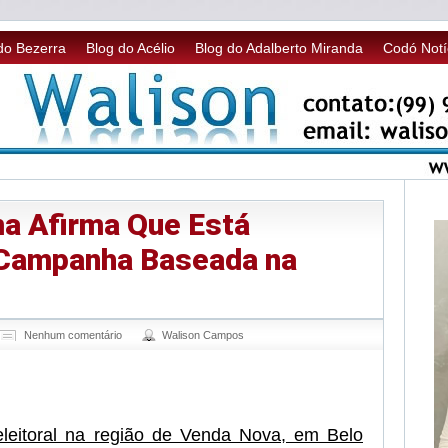
do Bezerra
Blog do Acélio
Blog do Adalberto Miranda
Codó Notí
ma Afirma Que Está
Campanha Baseada na
Nenhum comentário
Walison Campos
sApp
legram