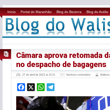
Início
Portal do Maranhão
Blog do Bezerra
Blog do Acélio
Câmara aprova retomada d
no despacho de bagagens
27 de abril de 2022 at 10:21
Nenhum comentário
Waliso
Facebook
X
WhatsApp
Telegram