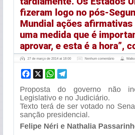
tardiamente. Os Estados U
fizeram logo no pós-Segu
Mundial ações afirmativas 
uma medida que é importa
aprovar, e esta é a hora”, 
27 de março de 2014 at 18:00
Nenhum comentário
Wali
Facebook
X
WhatsApp
Telegram
Proposta do governo não in
Legislativo e no Judiciário.
Texto terá de ser votado no Sena
sanção presidencial.
Felipe Néri e Nathalia Passarin