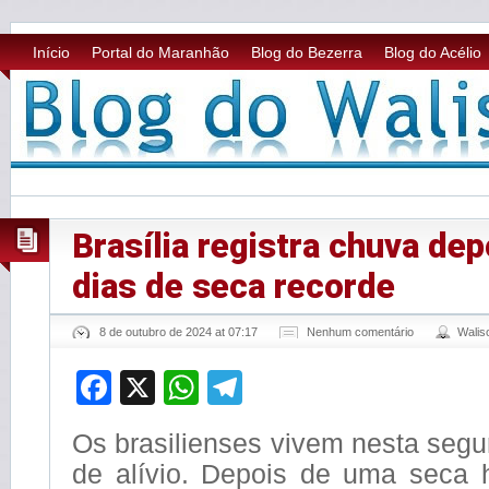
Início
Portal do Maranhão
Blog do Bezerra
Blog do Acélio
Brasília registra chuva de
dias de seca recorde
8 de outubro de 2024 at 07:17
Nenhum comentário
Wali
Facebook
X
WhatsApp
Telegram
Os brasilienses vivem nesta segu
de alívio. Depois de uma seca h