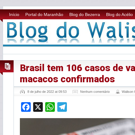
Início
Portal do Maranhão
Blog do Bezerra
Blog do Acélio
Brasil tem 106 casos de va
macacos confirmados
8 de julho de 2022 at 09:53
Nenhum comentário
Walison
Facebook
X
WhatsApp
Telegram