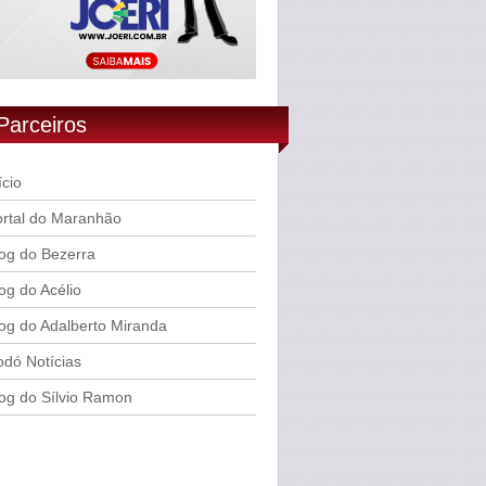
Parceiros
ício
rtal do Maranhão
og do Bezerra
og do Acélio
og do Adalberto Miranda
dó Notícias
og do Sílvio Ramon