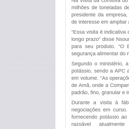
Na visita da comitiva do
milhões de toneladas d
presidente da empresa,
de interesse em ampliar a
“Essa visita é indicativ
longo prazo” disse Nsour
para seu produto. “O B
segurança alimentar do 
Segundo o ministério, a
potássio, sendo a APC a
em volume. “As operaçõe
de Amã, onde a Companhi
padrão, fino, granular e i
Durante a visita à fáb
negociações em curso. 
fornecendo potássio ao
razoável atualmen