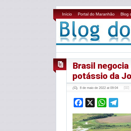
Início
Portal do Maranhão
Blog 
Brasil negoci
potássio da Jo
8 de maio de 2022 at 09:04
Facebook
X
What
Te