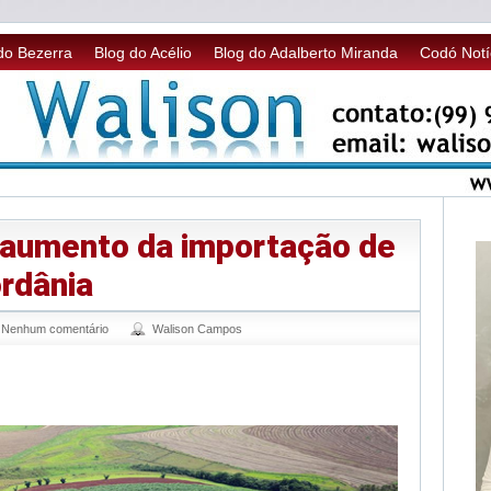
do Bezerra
Blog do Acélio
Blog do Adalberto Miranda
Codó Notí
a aumento da importação de
rdânia
Nenhum comentário
Walison Campos
sApp
legram