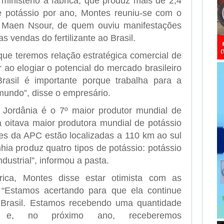
 ministério à fábrica, que produz mais de 2,4
e potássio por ano, Montes reuniu-se com o
 Maen Nsour, de quem ouviu manifestações
s vendas do fertilizante ao Brasil.
a que teremos relação estratégica comercial de
 ao elogiar o potencial do mercado brasileiro
rasil é importante porque trabalha para a
mundo”, disse o empresário.
 Jordânia é o 7º maior produtor mundial de
 oitava maior produtora mundial de potássio
s da APC estão localizadas a 110 km ao sul
a produz quatro tipos de potássio: potássio
ndustrial”, informou a pasta.
rica, Montes disse estar otimista com as
“Estamos acertando para que ela continue
 Brasil. Estamos recebendo uma quantidade
te e, no próximo ano, receberemos