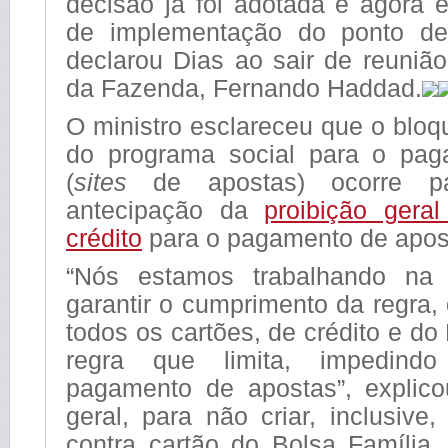
decisão já foi adotada e agora 
de implementação do ponto de 
declarou Dias ao sair de reuniã
da Fazenda, Fernando Haddad.
O ministro esclareceu que o bloq
do programa social para o pag
(
sites
de apostas) ocorre pa
antecipação da
proibição gera
crédito
para o pagamento de apost
“Nós estamos trabalhando na 
garantir o cumprimento da regra,
todos os cartões, de crédito e do
regra que limita, impedin
pagamento de apostas”, explic
geral, para não criar, inclusive
contra cartão do Bolsa Família,