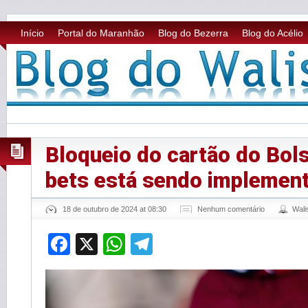
Início
Portal do Maranhão
Blog do Bezerra
Blog do Acélio
Bloqueio do cartão do Bol
bets está sendo implemen
18 de outubro de 2024 at 08:30
Nenhum comentário
Wal
Facebook
X
WhatsApp
Telegram