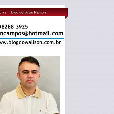
cias
Blog do Sílvio Ramon