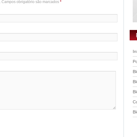
o. Campos obrigatório são marcados
*
In
Po
Bl
Bl
Bl
Co
Bl