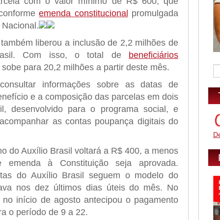
parcela com o valor mínimo de R$ 600, que
 conforme
emenda constitucional
promulgada
 Nacional.
 também liberou a inclusão de 2,2 milhões de
Brasil. Com isso, o total de
beneficiários
sobe para 20,2 milhões a partir deste mês.
 consultar informações sobre as datas de
enefício e a composição das parcelas em dois
asil, desenvolvido para o programa social, e
acompanhar as contas poupança digitais do
D
mo do Auxílio Brasil voltará a R$ 400, a menos
 emenda à Constituição seja aprovada.
atas do Auxílio Brasil seguem o modelo do
ava nos dez últimos dias úteis do mês. No
 no início de agosto antecipou o pagamento
a o período de 9 a 22.