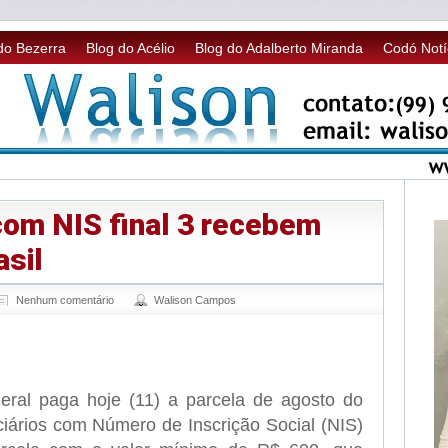
do Bezerra
Blog do Acélio
Blog do Adalberto Miranda
Codó Notí
com NIS final 3 recebem
asil
Nenhum comentário
Walison Campos
sApp
legram
ral paga hoje (11) a parcela de agosto do
iciários com Número de Inscrição Social (NIS)