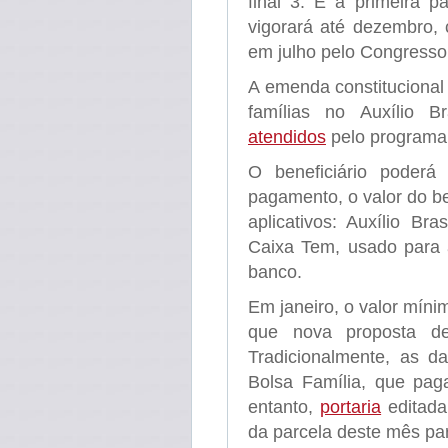
final 3. É a primeira 
vigorará até dezembro,
em julho pelo Congresso
A emenda constitucional
famílias no Auxílio 
atendidos
pelo programa 
O beneficiário poderá
pagamento, o valor do b
aplicativos: Auxílio Br
Caixa Tem, usado para 
banco.
Em janeiro, o valor míni
que nova proposta de
Tradicionalmente, as d
Bolsa Família, que pag
entanto,
portaria
editada
da parcela deste mês par