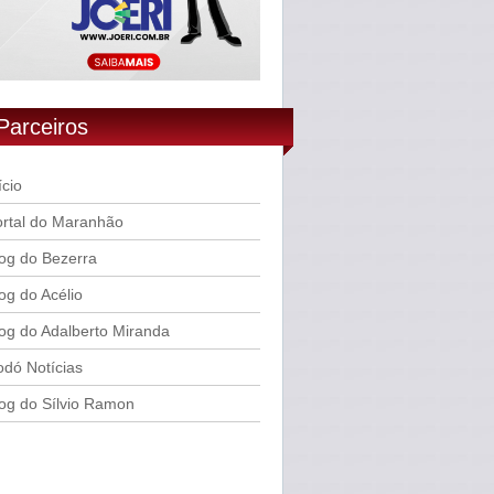
Parceiros
ício
rtal do Maranhão
og do Bezerra
og do Acélio
og do Adalberto Miranda
dó Notícias
og do Sílvio Ramon