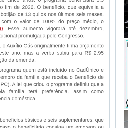
e cinco anos, o programa beneficiará 5,5
 o fim de 2026. O benefício, que equivalia a
otijão de 13 quilos nos últimos seis meses,
 com o valor de 100% do preço médio, o
0
. Esse aumento vigorará até dezembro,
ucional promulgada pelo Congresso.
 o Auxílio Gás originalmente tinha orçamento
este ano, mas a verba subiu para R$ 2,95
ação da emenda.
 programa quem está incluído no CadÚnico e
mbro da família que receba o Benefício de
C). A lei que criou o programa definiu que a
la família terá preferência, assim como
ência doméstica.
s benefícios básicos e seis suplementares, que
caso o beneficiário consiga um emprego ou