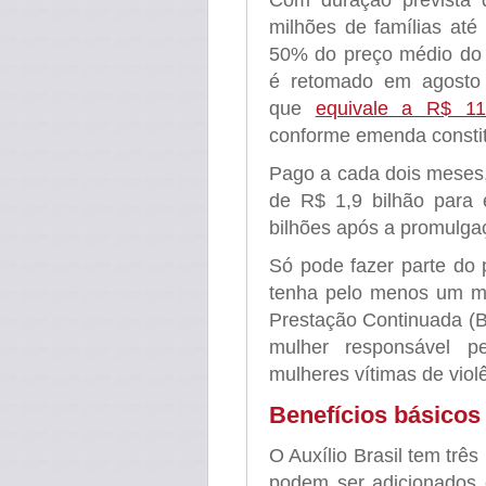
Com duração prevista d
milhões de famílias até
50% do preço médio do b
é retomado em agosto
que
equivale a R$ 11
conforme emenda constit
Pago a cada dois meses,
de R$ 1,9 bilhão para 
bilhões após a promulg
Só pode fazer parte do
tenha pelo menos um me
Prestação Continuada (BP
mulher responsável pe
mulheres vítimas de viol
Benefícios básicos
O Auxílio Brasil tem trê
podem ser adicionados 