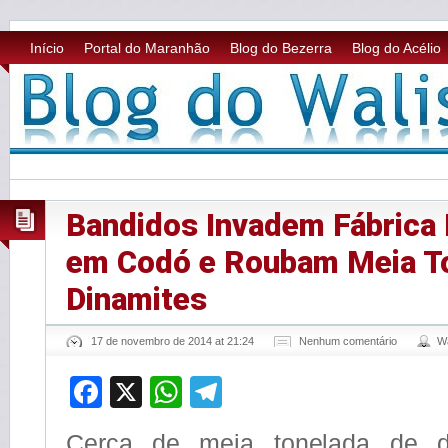
Início
Portal do Maranhão
Blog do Bezerra
Blog do Acélio
Bandidos Invadem Fábrica
em Codó e Roubam Meia T
Dinamites
17 de novembro de 2014 at 21:24
Nenhum comentário
W
Facebook
X
WhatsApp
Telegram
Cerca de meia tonelada de d