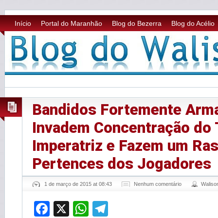
Início
Portal do Maranhão
Blog do Bezerra
Blog do Acélio
Bandidos Fortemente Arm
Invadem Concentração do 
Imperatriz e Fazem um Ra
Pertences dos Jogadores
1 de março de 2015 at 08:43
Nenhum comentário
Walis
Facebook
X
WhatsApp
Telegram