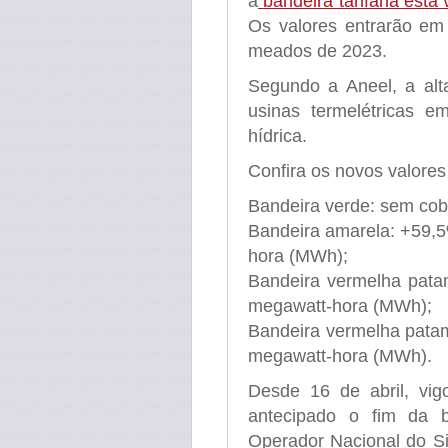
a
bandeira tarifária está
Os valores entrarão em
meados de 2023.
Segundo a Aneel, a alta
usinas termelétricas 
hídrica.
Confira os novos valores 
Bandeira verde: sem cob
Bandeira amarela: +59,5
hora (MWh);
Bandeira vermelha pata
megawatt-hora (MWh);
Bandeira vermelha patam
megawatt-hora (MWh).
Desde 16 de abril, vig
antecipado o fim da 
Operador Nacional do Si