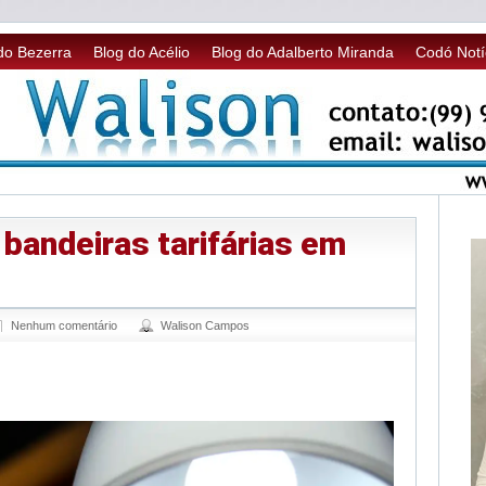
do Bezerra
Blog do Acélio
Blog do Adalberto Miranda
Codó Notí
 bandeiras tarifárias em
Nenhum comentário
Walison Campos
sApp
legram