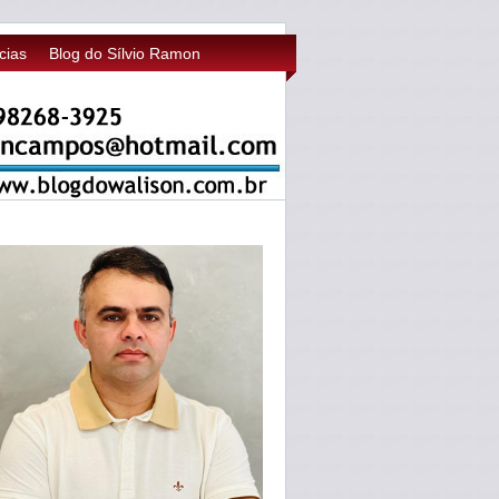
cias
Blog do Sílvio Ramon