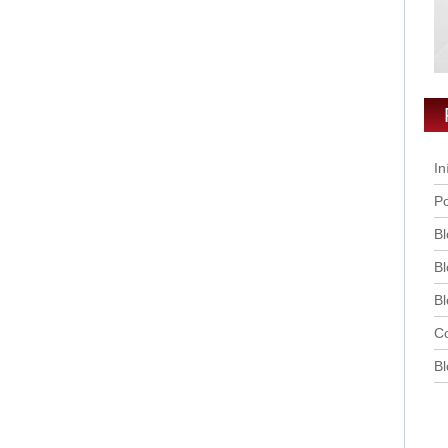
In
Po
Bl
Bl
Bl
Co
Bl