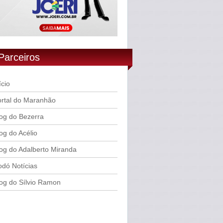
Parceiros
ício
rtal do Maranhão
og do Bezerra
og do Acélio
og do Adalberto Miranda
dó Notícias
og do Sílvio Ramon