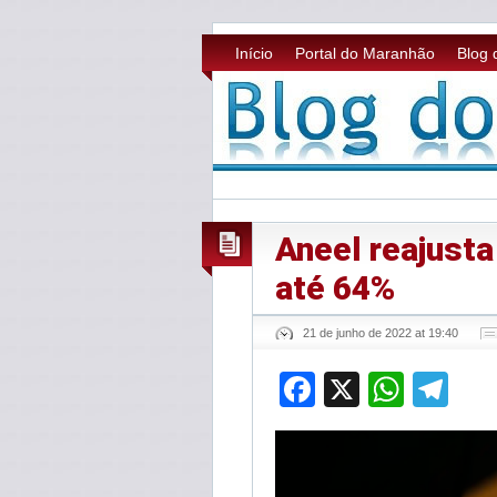
Início
Portal do Maranhão
Blog 
Aneel reajusta
até 64%
21 de junho de 2022 at 19:40
Facebook
X
What
Te