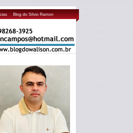
cias
Blog do Sílvio Ramon