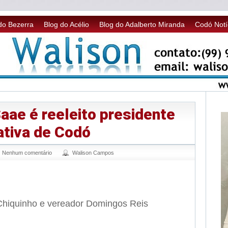
do Bezerra
Blog do Acélio
Blog do Adalberto Miranda
Codó Notí
aae é reeleito presidente
ativa de Codó
Nenhum comentário
Walison Campos
sApp
legram