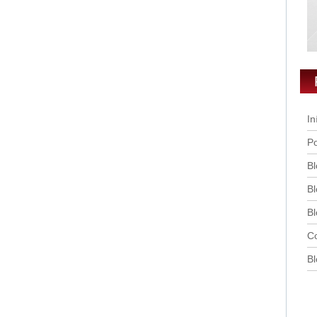
In
Po
Bl
Bl
Bl
Co
Bl