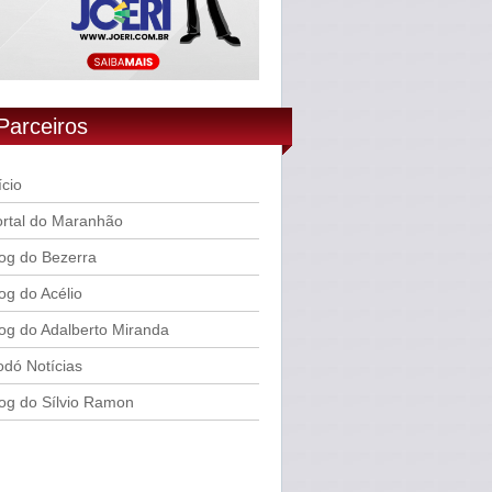
Parceiros
ício
rtal do Maranhão
og do Bezerra
og do Acélio
og do Adalberto Miranda
dó Notícias
og do Sílvio Ramon