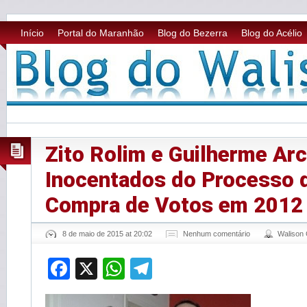
Início
Portal do Maranhão
Blog do Bezerra
Blog do Acélio
Zito Rolim e Guilherme Ar
Inocentados do Processo 
Compra de Votos em 2012
8 de maio de 2015 at 20:02
Nenhum comentário
Walison
Facebook
X
WhatsApp
Telegram